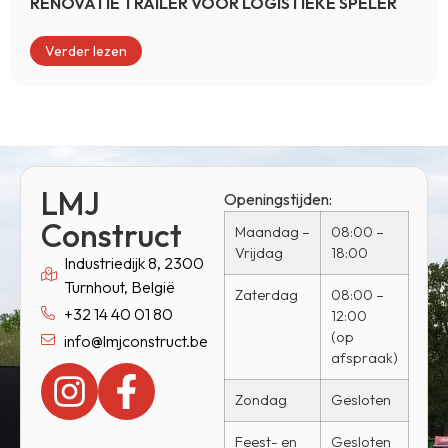
RENOVATIE TRAILER VOOR LOGISTIEKE SPELER
Verder lezen
LMJ
Openingstijden:
Construct
Maandag –
08:00 –
Vrijdag
18:00
Industriedijk 8, 2300
Turnhout, België
Zaterdag
08:00 –
+32 14 40 01 80
12:00
(op
info@lmjconstruct.be
afspraak)
Zondag
Gesloten
Feest- en
Gesloten