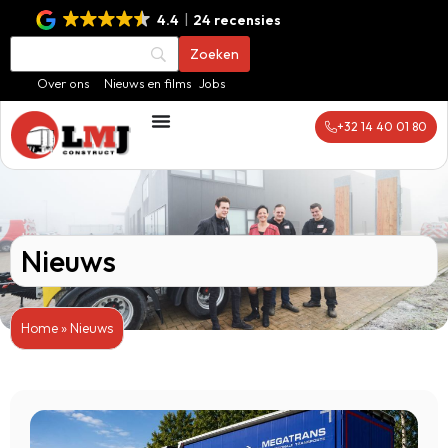
4.4
24 recensies
Over ons
Nieuws en films
Jobs
+32 14 40 01 80
Nieuws
Home
»
Nieuws