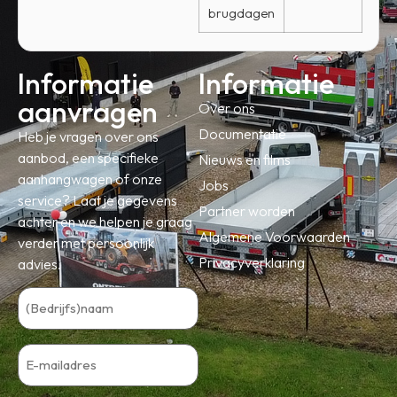
brugdagen
Informatie
Informatie
aanvragen
Over ons
Documentatie
Heb je vragen over ons
aanbod, een specifieke
Nieuws en films
aanhangwagen of onze
Jobs
service? Laat je gegevens
Partner worden
achter en we helpen je graag
Algemene Voorwaarden
verder met persoonlijk
Privacyverklaring
advies.