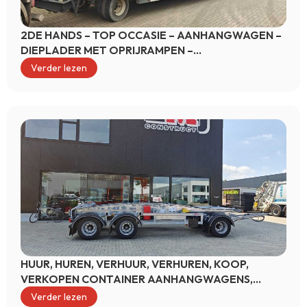
2DE HANDS – TOP OCCASIE – AANHANGWAGEN –
DIEPLADER MET OPRIJRAMPEN –
SCHAMELAANHANGWAGEN IN VOORRAAD
Verder lezen
HUUR, HUREN, VERHUUR, VERHUREN, KOOP,
VERKOPEN CONTAINER AANHANGWAGENS,
DIEPLADERS EN OPLEGGERS
Verder lezen