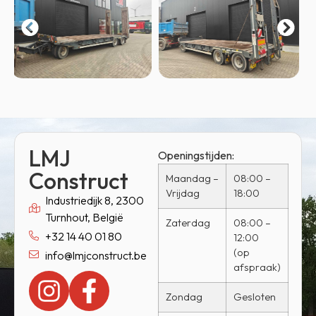
LMJ
Openingstijden:
Construct
Maandag –
08:00 –
Vrijdag
18:00
Industriedijk 8, 2300
Turnhout, België
Zaterdag
08:00 –
+32 14 40 01 80
12:00
(op
info@lmjconstruct.be
afspraak)
Zondag
Gesloten