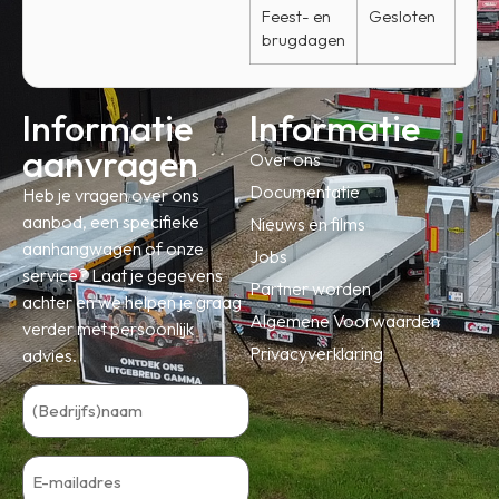
Feest- en
Gesloten
brugdagen
Informatie
Informatie
aanvragen
Over ons
Documentatie
Heb je vragen over ons
aanbod, een specifieke
Nieuws en films
aanhangwagen of onze
Jobs
service? Laat je gegevens
Partner worden
achter en we helpen je graag
Algemene Voorwaarden
verder met persoonlijk
Privacyverklaring
advies.