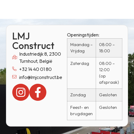
LMJ
Openingstijden:
Construct
Maandag –
08:00 –
Vrijdag
18:00
Industriedijk 8, 2300
Turnhout, België
Zaterdag
08:00 –
+32 14 40 01 80
12:00
(op
info@lmjconstruct.be
afspraak)
Zondag
Gesloten
Feest- en
Gesloten
brugdagen