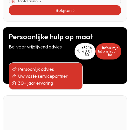
Aantal assen:
2
Bekijken
Persoonlijke hulp op maat
Bel voor vrijblijvend advies
+32 14
info@lmjc
40 01
onstruct.
80
be
Persoonlijk advies
Uw vaste servicepartner
30+ jaar ervaring