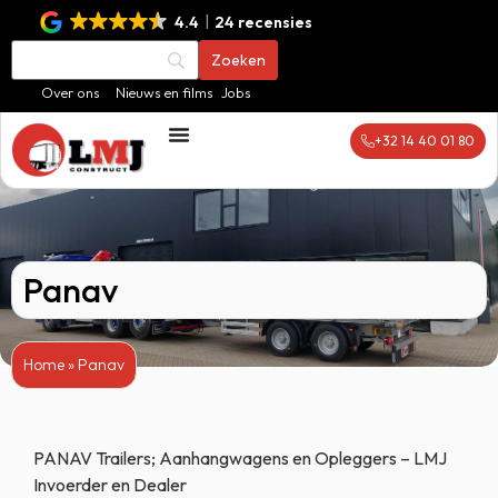
4.4
24 recensies
Over ons
Nieuws en films
Jobs
+32 14 40 01 80
Panav
Home
»
Panav
PANAV Trailers; Aanhangwagens en Opleggers – LMJ
Invoerder en Dealer