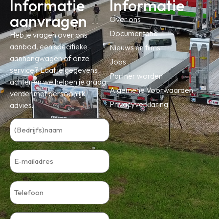
Informatie
Informatie
aanvragen
Over ons
Documentatie
Heb je vragen over ons
aanbod, een specifieke
Nieuws en films
aanhangwagen of onze
Jobs
service? Laat je gegevens
Partner worden
achter en we helpen je graag
Algemene Voorwaarden
verder met persoonlijk
Privacyverklaring
advies.