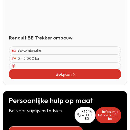
Renault BE Trekker ombouw
BE-combinatie
0 - 5.000 kg
Bekijken
Persoonlijke hulp op maat
Bel voor vrijblijvend advies
+32 14
info@lmjc
40 01
onstruct.
80
be