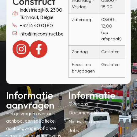
Construct
Maandag –
08:00 –
Vrijdag
18:00
Industriedijk 8, 2300
Turnhout, België
Zaterdag
08:00 –
+32 14 40 01 80
12:00
(op
info@lmjconstruct.be
afspraak)
Zondag
Gesloten
Feest- en
Gesloten
brugdagen
Informatie
Informatie
aanvragen
Over ons
Documentatie
Heb je vragen over ons
aanbod, een specifieke
Nieuws en films
aanhangwagen of onze
Jobs
service? Laat je gegevens