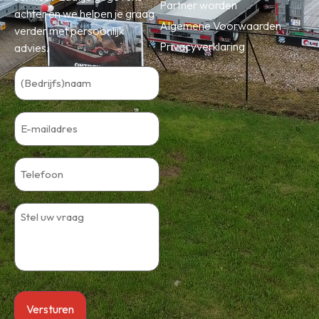
Partner worden
achter en we helpen je graag
Algemene Voorwaarden
verder met persoonlijk
Privacyverklaring
advies.