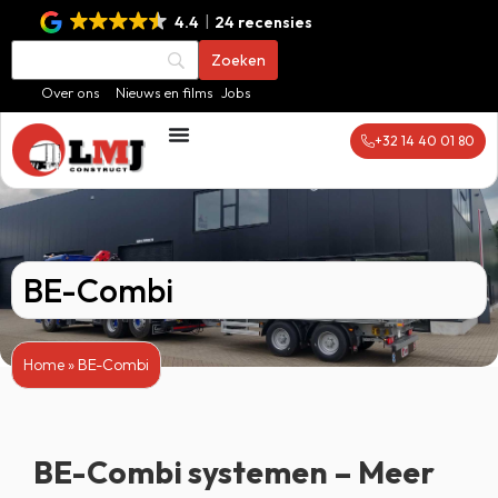
4.4
24 recensies
Over ons
Nieuws en films
Jobs
+32 14 40 01 80
BE-Combi
Home
»
BE-Combi
BE-Combi systemen – Meer