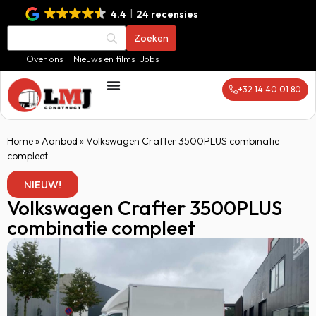
4.4
24 recensies
Over ons
Nieuws en films
Jobs
+32 14 40 01 80
Home
»
Aanbod
»
Volkswagen Crafter 3500PLUS combinatie
compleet
NIEUW!
Volkswagen Crafter 3500PLUS
combinatie compleet