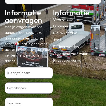
Informatie
Informatie
aanvragen
Over ons
Documentatie
Heb je vragen over ons
aanbod, een specifieke
Nieuws en films
aanhangwagen of onze
Jobs
service? Laat je gegevens
Partner worden
achter en we helpen je graag
Algemene Voorwaarden
verder met persoonlijk
Privacyverklaring
advies.