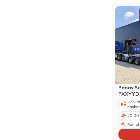
Panav S
PXXYYD
Schame
aanha
20.001
Aantal