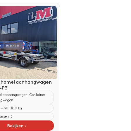
chamel aanhangwagen
-P3
l aanhangwagen
,
Container
ngwagen
 - 30.000 kg
 assen:
3
Bekijken