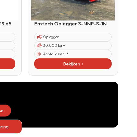
19 65
Emtech Oplegger 3-NNP-S-1N
Oplegger
30.000 kg +
Aantal assen:
3
Bekijken
be
ring