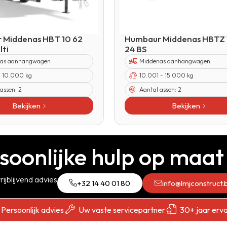
 Middenas HBT 10 62
Humbaur Middenas HBTZ 
lti
24 BS
as aanhangwagen
Middenas aanhangwagen
- 10.000 kg
10.001 - 15.000 kg
 assen:
2
Aantal assen:
2
Bekijken
Bekijken
soonlijke hulp op maat
rijblijvend advies
+32 14 40 01 80
info@lmjconstruct.
Persoonlijk advies
Uw vaste servicepartner
30+ jaar erva