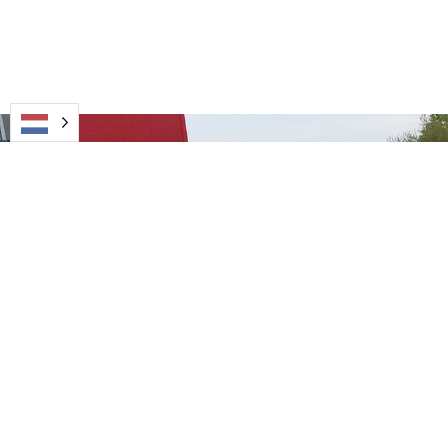
LMJ Construct
Industriedijk 8, 2300 Turnhout, België
+32 14 40 01 80
info@lmjconstruct.be
Openingstijden: