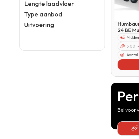
Lengte laadvloer
Type aanbod
Humbaur
Uitvoering
24 BE Mu
Midden
5.001 
Aantal
Per
Bel voor v