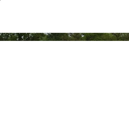
Informatie
Over ons
Documentatie
Nieuws en films
Jobs
Partner worden
Algemene Voorwaarden
Privacyverklaring