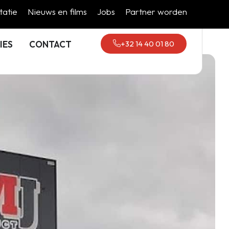
atie
Nieuws en films
Jobs
Partner worden
+32 14 40 01 80
IES
CONTACT