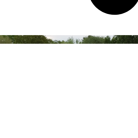
Informatie aanvragen
Heb je vragen over ons aanbod, een specifieke
aanhangwagen of onze service? Laat je
gegevens achter en we helpen je graag verder
met persoonlijk advies.