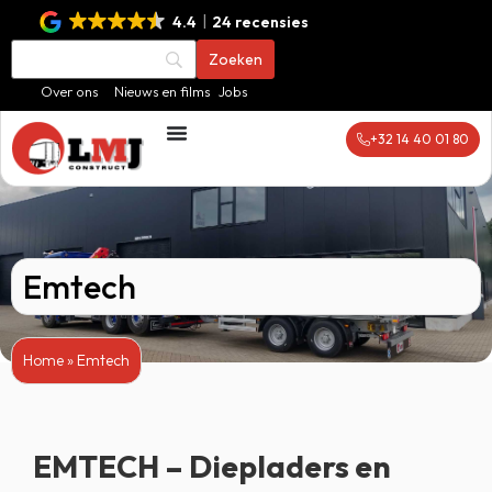
4.4
24 recensies
Over ons
Nieuws en films
Jobs
+32 14 40 01 80
Emtech
Home
»
Emtech
EMTECH – Diepladers en