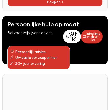
Bekijken
Persoonlijke hulp op maat
Bel voor vrijblijvend advies
+32 14
info@lmjc
40 01
onstruct.
80
be
Persoonlijk advies
Uw vaste servicepartner
30+ jaar ervaring