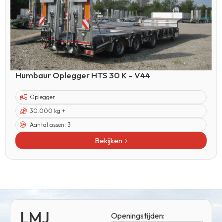
Humbaur Oplegger HTS 30 K – V44
Oplegger
30.000 kg +
Aantal assen:
3
Bekijken
LMJ
Openingstijden: