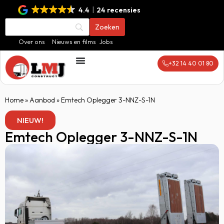
4.4
24 recensies
Over ons
Nieuws en films
Jobs
+32 14 40 01 80
Home
»
Aanbod
»
Emtech Oplegger 3-NNZ-S-1N
NIEUW!
Emtech Oplegger 3-NNZ-S-1N