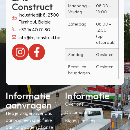
Construct
Maandag –
08:00 –
Vrijdag
18:00
Industriedijk 8, 2300
Turnhout, België
Zaterdag
08:00 –
+32 14 40 01 80
12:00
(op
info@lmjconstruct.be
afspraak)
Zondag
Gesloten
Feest- en
Gesloten
brugdagen
Informatie
Informatie
aanvragen
Over ons
Documentatie
Heb je vragen over ons
aanbod, een specifieke
Nieuws en films
aanhangwagen of onze
Jobs