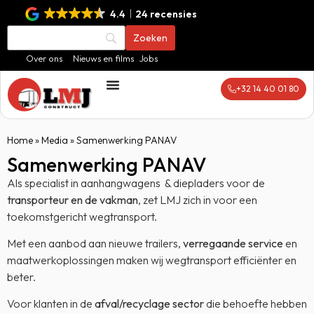
4.4
24 recensies
Over ons
Nieuws en films
Jobs
+32 14 40 01 80
Home
»
Media
»
Samenwerking PANAV
Samenwerking PANAV
Als specialist in aanhangwagens & diepladers voor de
transporteur en de vakman
, zet LMJ zich in voor een
toekomstgericht wegtransport.
Met een aanbod aan nieuwe trailers,
verregaande service
en
maatwerkoplossingen maken wij wegtransport efficiënter en
beter.
Voor klanten in de
afval/recyclage sector
die behoefte hebben