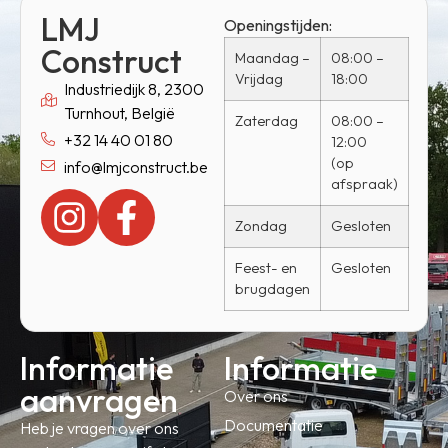
LMJ
Openingstijden:
Construct
Maandag –
08:00 –
Vrijdag
18:00
Industriedijk 8, 2300
Turnhout, België
Zaterdag
08:00 –
+32 14 40 01 80
12:00
(op
info@lmjconstruct.be
afspraak)
Zondag
Gesloten
Feest- en
Gesloten
brugdagen
Informatie
Informatie
aanvragen
Over ons
Documentatie
Heb je vragen over ons