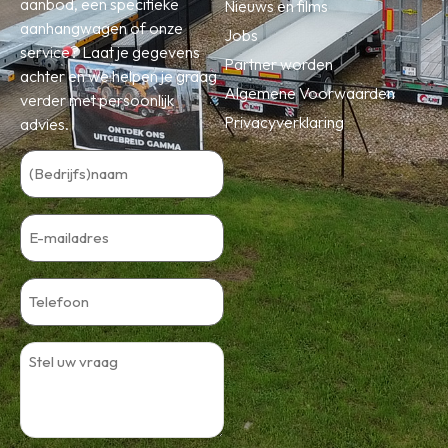
aanbod, een specifieke
Nieuws en films
aanhangwagen of onze
Jobs
service? Laat je gegevens
Partner worden
achter en we helpen je graag
Algemene Voorwaarden
verder met persoonlijk
Privacyverklaring
advies.