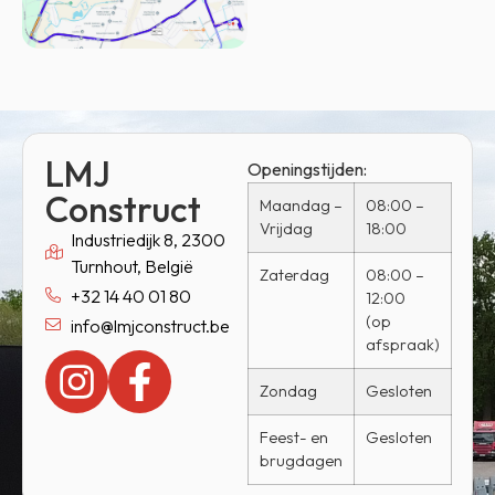
LMJ
Openingstijden:
Construct
Maandag –
08:00 –
Vrijdag
18:00
Industriedijk 8, 2300
Turnhout, België
Zaterdag
08:00 –
+32 14 40 01 80
12:00
(op
info@lmjconstruct.be
afspraak)
Zondag
Gesloten
Feest- en
Gesloten
brugdagen