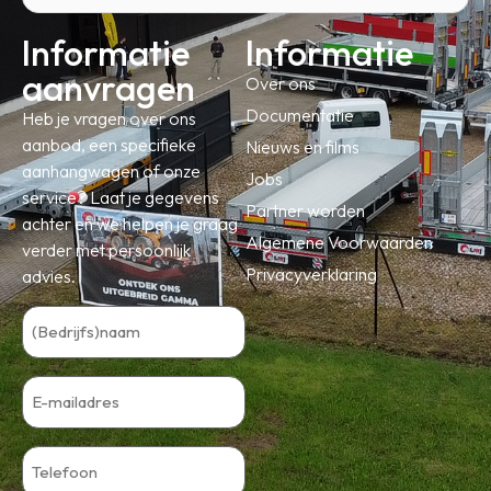
Informatie
Informatie
aanvragen
Over ons
Documentatie
Heb je vragen over ons
aanbod, een specifieke
Nieuws en films
aanhangwagen of onze
Jobs
service? Laat je gegevens
Partner worden
achter en we helpen je graag
Algemene Voorwaarden
verder met persoonlijk
Privacyverklaring
advies.