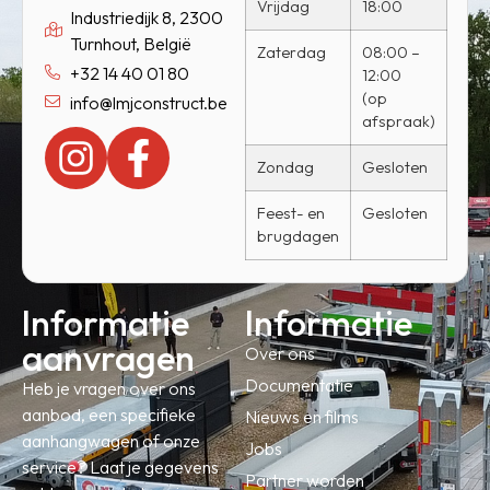
Vrijdag
18:00
Industriedijk 8, 2300
Turnhout, België
Zaterdag
08:00 –
+32 14 40 01 80
12:00
(op
info@lmjconstruct.be
afspraak)
Zondag
Gesloten
Feest- en
Gesloten
brugdagen
Informatie
Informatie
aanvragen
Over ons
Documentatie
Heb je vragen over ons
aanbod, een specifieke
Nieuws en films
aanhangwagen of onze
Jobs
service? Laat je gegevens
Partner worden