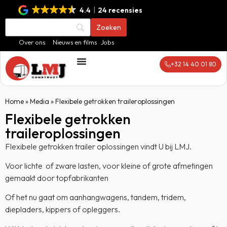
4.4
24 recensies
Over ons
Nieuws en films
Jobs
+32 14 40 01 80
Home
»
Media
»
Flexibele getrokken traileroplossingen
Flexibele getrokken
traileroplossingen
Flexibele getrokken trailer oplossingen vindt U bij LMJ.
Voor lichte of zware lasten, voor kleine of grote afmetingen
gemaakt door topfabrikanten
Of het nu gaat om aanhangwagens, tandem, tridem,
diepladers, kippers of opleggers.