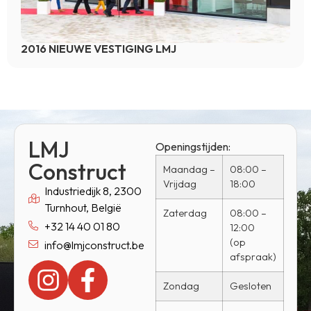
2016 NIEUWE VESTIGING LMJ
LMJ
Openingstijden:
Construct
Maandag –
08:00 –
Vrijdag
18:00
Industriedijk 8, 2300
Turnhout, België
Zaterdag
08:00 –
+32 14 40 01 80
12:00
(op
info@lmjconstruct.be
afspraak)
Zondag
Gesloten