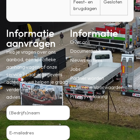
Feest- en
Gesloten
brugdagen
Informatie
Informatie
aanvragen
Over ons
Documentatie
Heb je vragen over ons
aanbod, een specifieke
Nieuws en films
aanhangwagen of onze
Jobs
service? Laat je gegevens
Partner worden
achter en we helpen je graag
Algemene Voorwaarden
verder met persoonlijk
Privacyverklaring
advies.