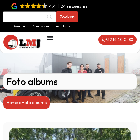
4.4
24 recensies
Over ons
Nieuws en films
Jobs
+32 14 40 01 80
Foto albums
Home
»
Foto albums