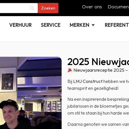
Over ons
Document
VERHUUR
SERVICE
MERKEN
REFERENT
2025 Nieuwja
Nieuwjaarsreceptie 2025 – 
Bij
LMJ Construct
hebben we he
teamspirit en gezelligheid!
Na een inspirerende bespreking
jubilarissen in de bloemetjes g
om stil te staan bij hun harde w
Daarna genoten we samen van e