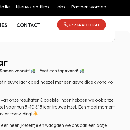
atie
Nieuws en films
Jobs
Partner worden
+32 14 40 01 80
IES
CONTACT
ar
Samen vooruit!
–
Wat een topavond!
t nieuwe jaar goed ingezet met een geweldige avond vol
 van onze resultaten & doelstellingen hebben we ook onze
ezet voor hun 5 -10 &15 jaar trouwe inzet. Een mooi moment
erk en toewijding!
en heerlijk etentje en waagden we ons aan een potje