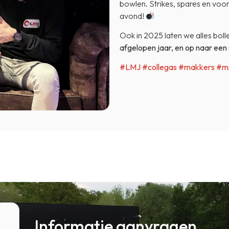
bowlen. Strikes, spares en voor
avond!
Ook in 2025 laten we alles bol
afgelopen jaar, en op naar een
#LMJ
#collegas
#makkers
#m
Informatie aanvragen