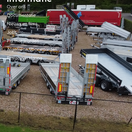
Over ons
Documentatie
Nieuws en films
Jobs
Partner worden
Algemene Voorwaarden
Privacyverklaring