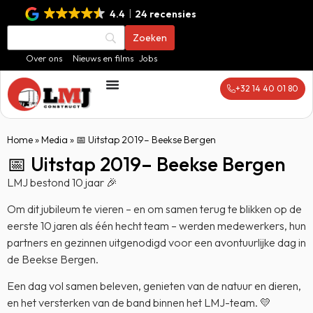
4.4
24 recensies
Over ons
Nieuws en films
Jobs
+32 14 40 01 80
Home
»
Media
»
📅 Uitstap 2019– Beekse Bergen
📅 Uitstap 2019– Beekse Bergen
LMJ bestond 10 jaar 🎉
Om dit jubileum te vieren – en om samen terug te blikken op de
eerste 10 jaren als één hecht team – werden medewerkers, hun
partners en gezinnen uitgenodigd voor een avontuurlijke dag in
de Beekse Bergen.
Een dag vol samen beleven, genieten van de natuur en dieren,
en het versterken van de band binnen het LMJ-team. 💛