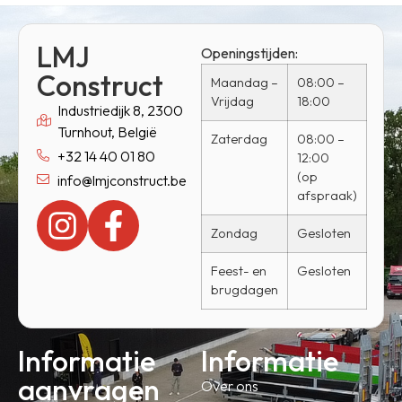
LMJ
Openingstijden:
Construct
Maandag –
08:00 –
Vrijdag
18:00
Industriedijk 8, 2300
Turnhout, België
Zaterdag
08:00 –
+32 14 40 01 80
12:00
(op
info@lmjconstruct.be
afspraak)
Zondag
Gesloten
Feest- en
Gesloten
brugdagen
Informatie
Informatie
aanvragen
Over ons