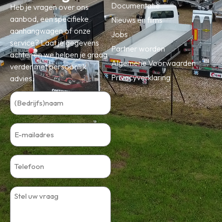
Documentatie
Heb je vragen over ons
aanbod, een specifieke
Nieuws en films
aanhangwagen of onze
Jobs
service? Laat je gegevens
Partner worden
achter en we helpen je graag
Algemene Voorwaarden
verder met persoonlijk
Privacyverklaring
advies.