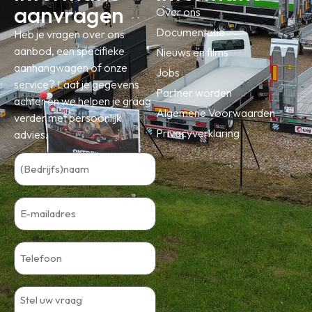
aanvragen
Over ons
Documentatie
Heb je vragen over ons
aanbod, een specifieke
Nieuws en films
aanhangwagen of onze
Jobs
service? Laat je gegevens
Partner worden
achter en we helpen je graag
Algemene Voorwaarden
verder met persoonlijk
Privacyverklaring
advies.