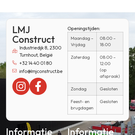
LMJ
Openingstijden:
Construct
Maandag –
08:00 –
Vrijdag
18:00
Industriedijk 8, 2300
Turnhout, België
Zaterdag
08:00 –
+32 14 40 01 80
12:00
(op
info@lmjconstruct.be
afspraak)
Zondag
Gesloten
Feest- en
Gesloten
brugdagen
Informatie
Informatie