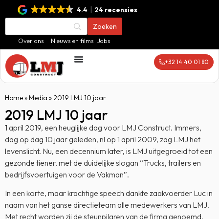
4.4
24 recensies
Over ons
Nieuws en films
Jobs
+32 14 40 01 80
Home
»
Media
»
2019 LMJ 10 jaar
2019 LMJ 10 jaar
1 april 2019, een heuglijke dag voor LMJ Construct. Immers,
dag op dag 10 jaar geleden, nl op 1 april 2009, zag LMJ het
levenslicht. Nu, een decennium later, is LMJ uitgegroeid tot een
gezonde tiener, met de duidelijke slogan “Trucks, trailers en
bedrijfsvoertuigen voor de Vakman”.
In een korte, maar krachtige speech dankte zaakvoerder Luc in
naam van het ganse directieteam alle medewerkers van LMJ.
Met recht worden zij de steunpilaren van de firma genoemd.