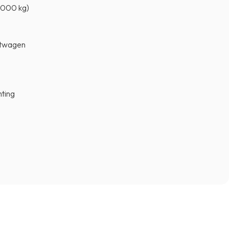
.000 kg)
htwagen
hting