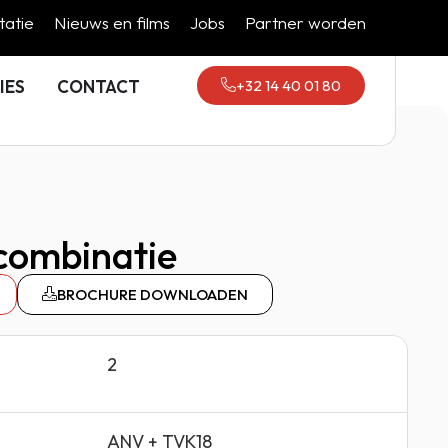
atie
Nieuws en films
Jobs
Partner worden
+32 14 40 01 80
IES
CONTACT
combinatie
BROCHURE DOWNLOADEN
2
ANV + TVK18