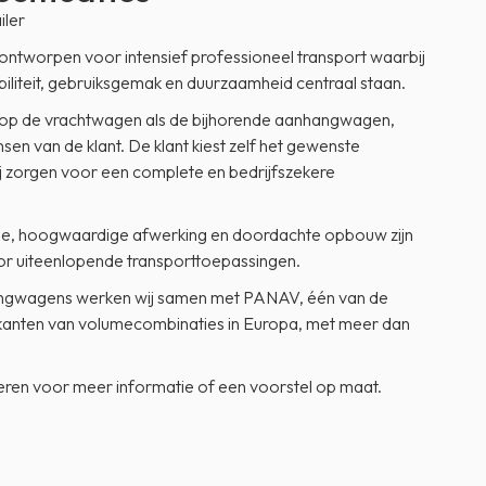
iler
ontworpen voor intensief professioneel transport waarbij
biliteit, gebruiksgemak en duurzaamheid centraal staan.
op de vrachtwagen als de bijhorende aanhangwagen,
en van de klant. De klant kiest zelf het gewenste
 zorgen voor een complete en bedrijfszekere
tie, hoogwaardige afwerking en doordachte opbouw zijn
or uiteenlopende transporttoepassingen.
gwagens werken wij samen met PANAV, één van de
kanten van volumecombinaties in Europa, met meer dan
teren voor meer informatie of een voorstel op maat.