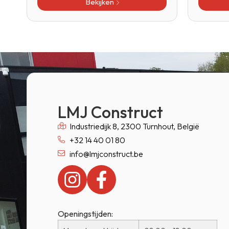
Bekijken
LMJ Construct
Industriedijk 8, 2300 Turnhout, België
+32 14 40 01 80
info@lmjconstruct.be
Openingstijden: