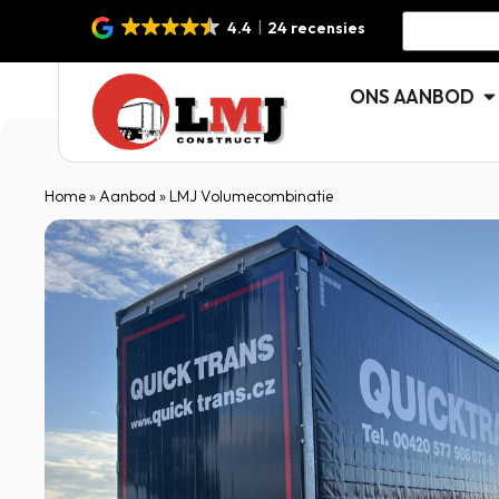
4.4
24 recensies
ONS AANBOD
Home
»
Aanbod
»
LMJ Volumecombinatie