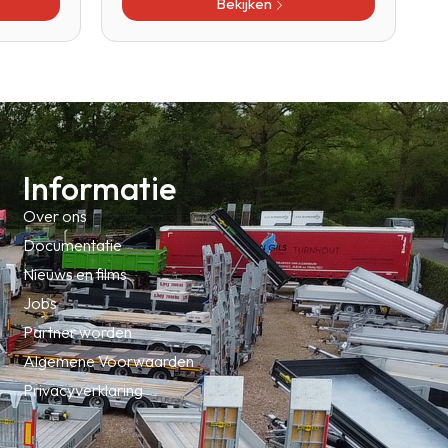
Bekijken
Informatie
Over ons
Documentatie
Nieuws en films
Jobs
Partner worden
Algemene Voorwaarden
Privacyverklaring