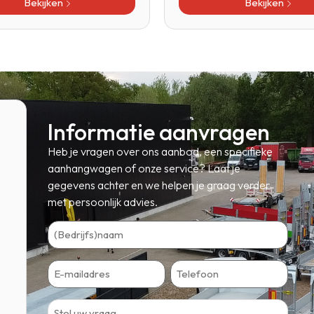
Bekijken
Bekijken
Informatie aanvragen
Heb je vragen over ons aanbod, een specifieke
aanhangwagen of onze service? Laat je
gegevens achter en we helpen je graag verder
met persoonlijk advies.