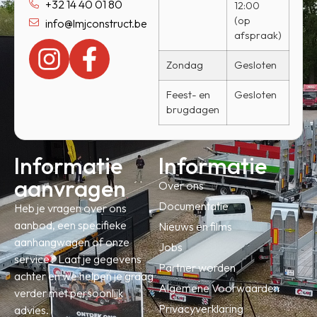
+32 14 40 01 80
12:00
(op
info@lmjconstruct.be
afspraak)
Zondag
Gesloten
Feest- en
Gesloten
brugdagen
Informatie
Informatie
aanvragen
Over ons
Documentatie
Heb je vragen over ons
aanbod, een specifieke
Nieuws en films
aanhangwagen of onze
Jobs
service? Laat je gegevens
Partner worden
achter en we helpen je graag
Algemene Voorwaarden
verder met persoonlijk
Privacyverklaring
advies.