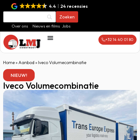
4.4
24 recensies
Over ons
Nieuws en films
Jobs
+32 14 40 01 80
Home
»
Aanbod
»
Iveco Volumecombinatie
NIEUW!
Iveco Volumecombinatie