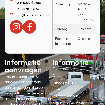
Turnhout, België
Zaterdag
08:00 –
+32 14 40 01 80
12:00
(op
info@lmjconstruct.be
afspraak)
Zondag
Gesloten
Feest- en
Gesloten
brugdagen
Informatie
Informatie
aanvragen
Over ons
Documentatie
Heb je vragen over ons
aanbod, een specifieke
Nieuws en films
aanhangwagen of onze
Jobs
service? Laat je gegevens
Partner worden
achter en we helpen je graag
Algemene Voorwaarden
verder met persoonlijk