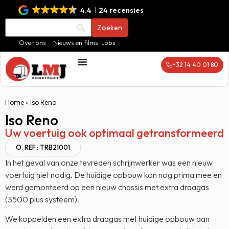
4.4
24 recensies
Over ons
Nieuws en films
Jobs
+32 14 40 01 80
Home
»
Iso Reno
Iso Reno
Uw voertuig ook optimaal getransformeerd
O. REF.: TRB21001
In het geval van onze tevreden schrijnwerker was een nieuw
voertuig niet nodig. De huidige opbouw kon nog prima mee en
werd gemonteerd op een nieuw chassis met extra draagas
(3500 plus systeem).
We koppelden een extra draagas met huidige opbouw aan