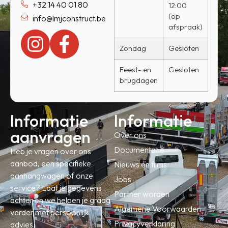
+32 14 40 01 80
12:00
(op
info@lmjconstruct.be
afspraak)
Zondag
Gesloten
Feest- en
Gesloten
brugdagen
Informatie
Informatie
aanvragen
Over ons
Documentatie
Heb je vragen over ons
aanbod, een specifieke
Nieuws en films
aanhangwagen of onze
Jobs
service? Laat je gegevens
Partner worden
achter en we helpen je graag
Algemene Voorwaarden
verder met persoonlijk
Privacyverklaring
advies.