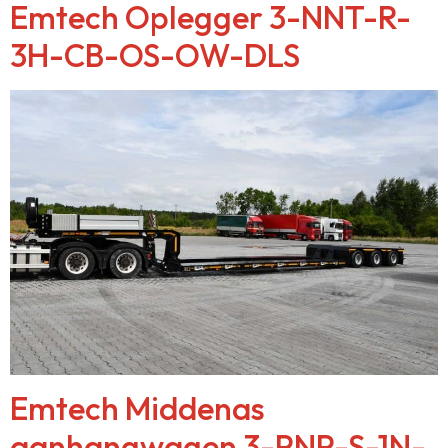
Emtech Oplegger 3-NNT-R-
3H-CB-OS-OW-DLS
Emtech Middenas
aanhangwagen 3-PNP-S-1N-