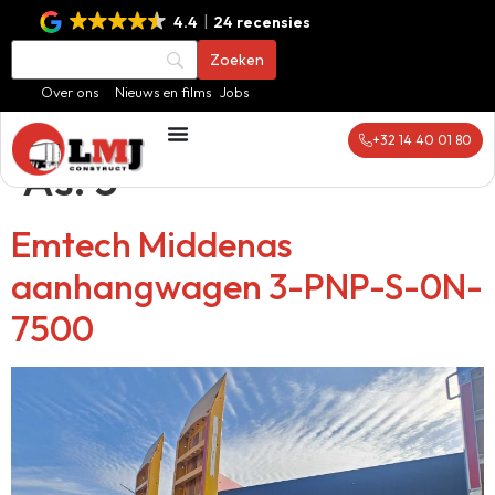
4.4
24 recensies
Over ons
Nieuws en films
Jobs
+32 14 40 01 80
As:
3
Emtech Middenas
aanhangwagen 3-PNP-S-0N-
7500