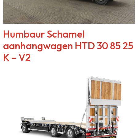
Humbaur Schamel
aanhangwagen HTD 30 85 25
K – V2