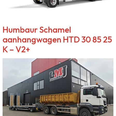
Humbaur Schamel
aanhangwagen HTD 30 85 25
K – V2+