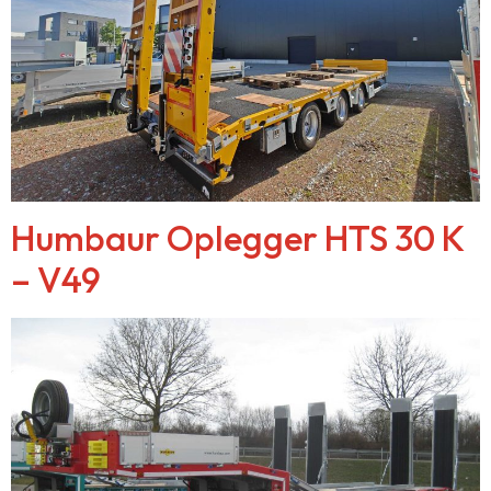
Humbaur Oplegger HTS 30 K
– V49