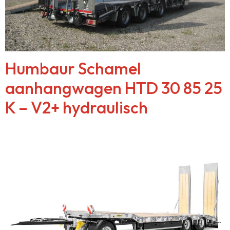
Humbaur Schamel
aanhangwagen HTD 30 85 25
K – V2+ hydraulisch