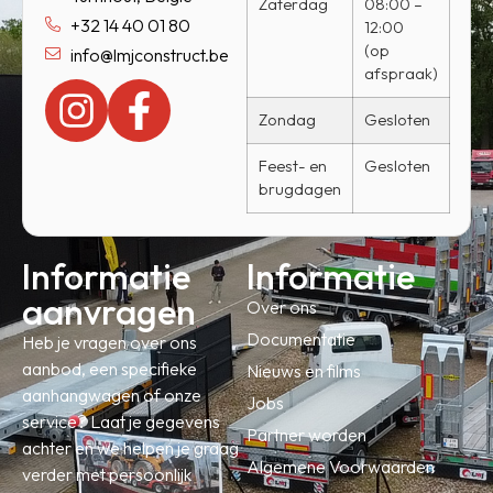
Zaterdag
08:00 –
+32 14 40 01 80
12:00
(op
info@lmjconstruct.be
afspraak)
Zondag
Gesloten
Feest- en
Gesloten
brugdagen
Informatie
Informatie
aanvragen
Over ons
Documentatie
Heb je vragen over ons
aanbod, een specifieke
Nieuws en films
aanhangwagen of onze
Jobs
service? Laat je gegevens
Partner worden
achter en we helpen je graag
Algemene Voorwaarden
verder met persoonlijk