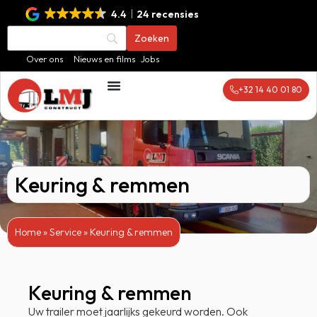
4.4
24 recensies
Over ons
Nieuws en films
Jobs
+32 14 40 01 80
Keuring & remmen
Home
»
Service
»
Keuring & remmen
Keuring & remmen
Uw trailer moet jaarlijks gekeurd worden. Ook