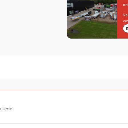
on
Ne
ve
ier in.