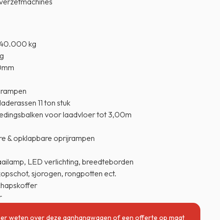
verzetmachines
 40.000 kg
kg
00mm
ijrampen
derassen 11 ton stuk
edingsbalken voor laadvloer tot 3,00m
re & opklapbare oprijrampen
aailamp, LED verlichting, breedteborden
kopschot, sjorogen, rongpotten ect.
chapskoffer
r
er weten over deze aanhangwagen of een offerte op maat