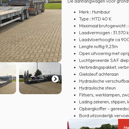
De aanhangwagen voor grond
Merk : Humbaur
Type : HTD 40 K
Maximaal brutogewicht :
Laadvermogen : 31.570 
Laadvloerhoogte ca 9
Lengte nuttig 9,23m
Open uitvoering met opr
Luchtgeveerde SAF diepla
Verbredingspakket, verbr
Gieksleuf achteraan
Hydraulische verschuifba
Hydraulische steun
Flitsers, werklampen, zw
Lading zekeren, stippen, 
Opbergkoffer – gereeds
Bord uitzonderlijk vervoe
Me