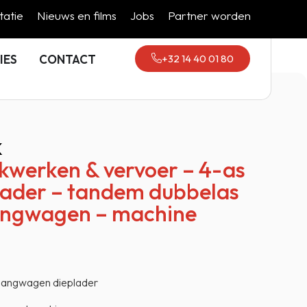
atie
Nieuws en films
Jobs
Partner worden
+32 14 40 01 80
IES
CONTACT
k
werken & vervoer – 4-as
ader – tandem dubbelas
ngwagen – machine
hangwagen dieplader