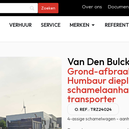
Over ons
Document
VERHUUR
SERVICE
MERKEN
REFERENT
Van Den Bulc
Grond-afbraak
Humbaur diepl
schamelaanha
transporter
O. REF.: TRZ24024
4-assige schamelwagen – aan