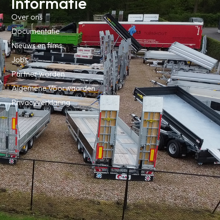
Informatie
Over ons
Documentatie
Nieuws en films
Jobs
Partner worden
Algemene Voorwaarden
Privacyverklaring