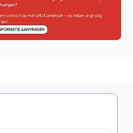
tvangen?
em contact op met
LMJ Construct
– wij helpen je graag
rder!
INFORMATIE AANVRAGEN