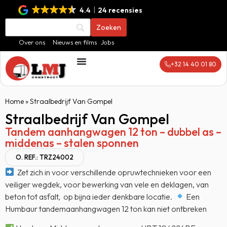
4.4
24 recensies
Over ons
Nieuws en films
Jobs
+32 14 40 01 80
Home
»
Straalbedrijf Van Gompel
Straalbedrijf Van Gompel
Tandem aanhangwagen 12 ton – dubbel as –
middenas – stalen sponnen
O. REF.: TRZ24002
Zet zich in voor verschillende opruwtechnieken voor een
veiliger wegdek, voor bewerking van vele en deklagen, van
beton tot asfalt, op bijna ieder denkbare locatie.
Een
Humbaur tandemaanhangwagen 12 ton kan niet ontbreken