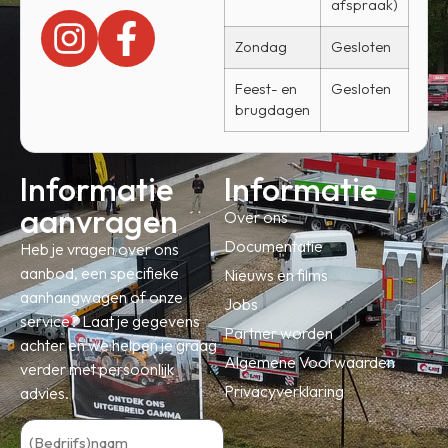
afspraak)
Zondag
Gesloten
Feest- en
Gesloten
brugdagen
Informatie
Informatie
aanvragen
Over ons
Documentatie
Heb je vragen over ons
aanbod, een specifieke
Nieuws en films
aanhangwagen of onze
Jobs
service? Laat je gegevens
Partner worden
achter en we helpen je graag
Algemene Voorwaarden
verder met persoonlijk
Privacyverklaring
advies.