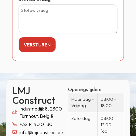
LMJ
Openingstijden:
Construct
Maandag –
08:00 –
Vrijdag
18:00
Industriedijk 8, 2300
Turnhout, België
Zaterdag
08:00 –
+32 14 40 01 80
12:00
(op
info@lmjconstruct.be