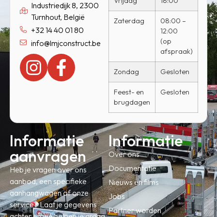
Vrijdag
18:00
Industriedijk 8, 2300
Turnhout, België
Zaterdag
08:00 –
+32 14 40 01 80
12:00
(op
info@lmjconstruct.be
afspraak)
Zondag
Gesloten
Feest- en
Gesloten
brugdagen
Informatie
Informatie
aanvragen
Over ons
Documentatie
Heb je vragen over ons
aanbod, een specifieke
Nieuws en films
aanhangwagen of onze
Jobs
service? Laat je gegevens
Partner worden
achter en we helpen je graag