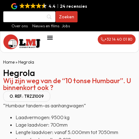
4.4
24 recensies
Over ons
Nieuws en films
Jobs
+32 14 40 01 80
Home
»
Hegrola
Hegrola
Wij zijn weg van de “10 tonse Humbaur”. U
binnenkort ook ?
O. REF.: TRZ21009
“Humbaur tandem-as aanhangwagen”
Laadvermogen: 9500 kg
Lage laadvloer: 700mm
Lengte laadvloer: vanaf 5.000mm tot 7050mm