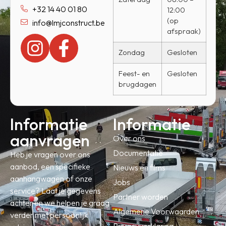
+32 14 40 01 80
12:00
(op
info@lmjconstruct.be
afspraak)
Zondag
Gesloten
Feest- en
Gesloten
brugdagen
Informatie
Informatie
aanvragen
Over ons
Documentatie
Heb je vragen over ons
aanbod, een specifieke
Nieuws en films
aanhangwagen of onze
Jobs
service? Laat je gegevens
Partner worden
achter en we helpen je graag
Algemene Voorwaarden
verder met persoonlijk
Privacyverklaring