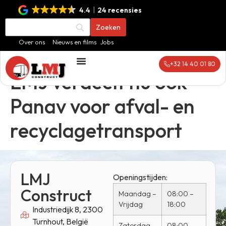
4.4
24 recensies
Over ons
Nieuws en films
Jobs
+32 14 40 01 80
LMJ verdeelt nu ook
Panav voor afval- en
recyclagetransport
LMJ
Openingstijden:
Construct
Maandag –
08:00 –
Vrijdag
18:00
Industriedijk 8, 2300
Turnhout, België
Zaterdag
08:00 –