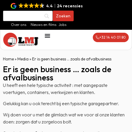
4.4
24 recensies
Over ons
Nieuws en films
Jobs
+32 14 40 01 80
Home
»
Media
»
Er is geen business … zoals de afvalbusiness
Er is geen business … zoals de
afvalbusiness
U heeft een hele typische activiteit : met aangepaste
voertuigen, containers, werkwijzen en klanten.
Gelukkig kan u ook terecht bij een typische garagepartner.
Wij doen voor u met de glimlach wat we voor al onze klanten
doen: zorgen dat u zorgeloos bolt.