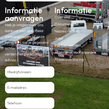
Informatie
Informatie
aanvragen
Over ons
Documentatie
Heb je vragen over ons
aanbod, een specifieke
Nieuws en films
aanhangwagen of onze
Jobs
service? Laat je gegevens
Partner worden
achter en we helpen je graag
Algemene Voorwaarden
verder met persoonlijk
Privacyverklaring
advies.