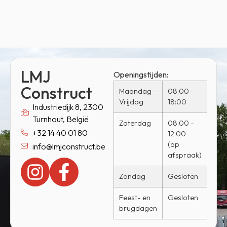
LMJ
Openingstijden:
Construct
Maandag –
08:00 –
Vrijdag
18:00
Industriedijk 8, 2300
Turnhout, België
Zaterdag
08:00 –
+32 14 40 01 80
12:00
(op
info@lmjconstruct.be
afspraak)
Zondag
Gesloten
Feest- en
Gesloten
brugdagen