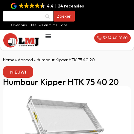
4.4
24 recensies
Over ons
Nieuws en films
Jobs
+32 14 40 01 80
Home
»
Aanbod
»
Humbaur Kipper HTK 75 40 20
NIEUW!
Humbaur Kipper HTK 75 40 20