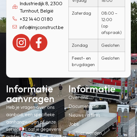
Vrijdag
18:00
Industriedijk 8, 2300
Turnhout, België
Zaterdag
08:00 –
+32 14 40 01 80
12:00
(op
info@lmjconstruct.be
afspraak)
Zondag
Gesloten
Feest- en
Gesloten
brugdagen
Informatie
Informatie
aanvragen
Over ons
Documentatie
Heb je vragen over ons
aanbod, een specifieke
Nieuws en films
aanhangwagen of onze
Jobs
service? Laat je gegevens
Partner worden
achter en we helpen je graag