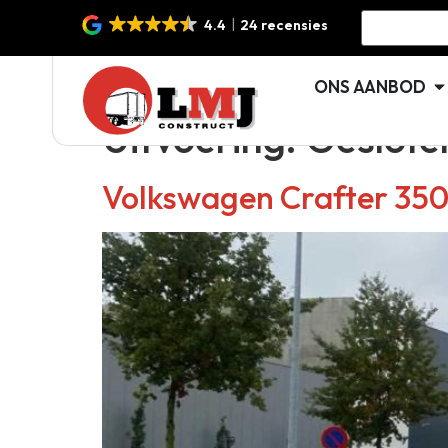
4.4
24 recensies
ONS AANBOD
Uitvoering:
Geslote
Volkswagen Crafter 35