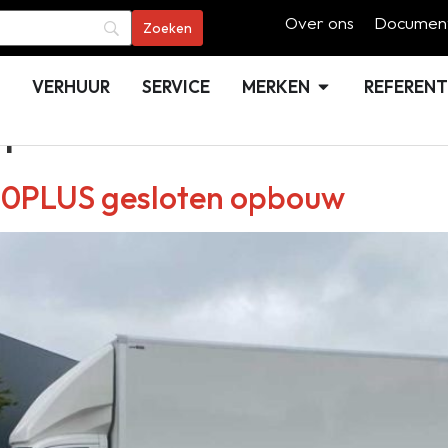
Over ons
Document
VERHUUR
SERVICE
MERKEN
REFERENT
n
00PLUS gesloten opbouw