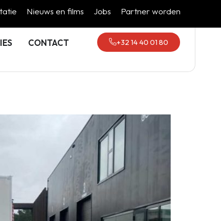
atie
Nieuws en films
Jobs
Partner worden
+32 14 40 01 80
IES
CONTACT