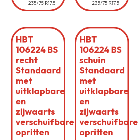
235/75 R17.5
235/75 R17.5
HBT
HBT
106224 BS
106224 BS
recht
schuin
Standaard
Standaard
met
met
uitklapbare
uitklapbare
en
en
zijwaarts
zijwaarts
verschuifbare
verschuifbare
opritten
opritten